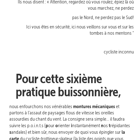
Ils nous disent : « Attention, regardez où vous roulez, épiez là où
vous marchez, ne perdez
pas le Nord, ne perdez pas le Sud!
Ici vous êtes en sécurité, ici nous veillons sur vous et sur les
tombes à nos mentons "
cycliste inconnu
Pour cette sixième
pratique buissonnière,
montures mécaniques
nous enfourchons nos vénérables
et
partons à l’assaut de paysages flous de vitesse les oreilles
assourdies du chant du vent. La consigne sera simple… il faudra
p
o
i
n
t
suivre les p.o.i.n.t.s (
our
rienter
nstantanément
os
répidantes
s
la
andales) et bien sûr, nous envoyer de quoi vous épingler sur
carte
du cycliste-trottineur-skateur (la liste des points que vous