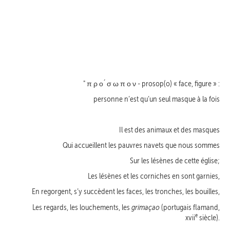
"
- prosop(o) « face, figure » :
π ρ ο ́ σ ω π ο ν
personne n’est qu’un seul masque à la fois
Il est des animaux et des masques
Qui accueillent les pauvres navets que nous sommes
Sur les lésènes de cette église;
Les lésènes et les corniches en sont garnies,
En regorgent, s’y succèdent les faces, les tronches, les bouilles,
grimaçao
Les regards, les louchements, les
(portugais flamand,
e
xvii
siècle).