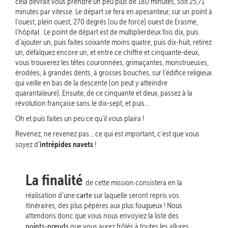
cela devrait vous prendre un peu plus de 180 minutes, soit 25,71
minutes par vitesse. Le départ se fera en apesanteur, sur un point à
l’ouest, plein ouest, 270 degrés (ou de force) ouest de Erasme,
l’hôpital. Le point de départ est de multiplierdeux fois dix, puis
d’ajouter un, puis faites soixante moins quatre, puis dix-huit, retirez
un, défalquez encore un, et entre ce chiffre et cinquante-deux,
vous trouverez les têtes couronnées, grimaçantes, monstrueuses,
érodées, à grandes dents, à grosses bouches, sur l’édifice religieux
qui veille en bas de la descente (on peut y atteindre
quarantaleure). Ensuite, de ce cinquante et deux, passez à la
révolution française sans le dix-sept, et puis…
Oh et puis faites un peu ce qu’il vous plaira !
Revenez, ne revenez pas… ce qui est important, c’est que vous
intrépides navets
soyez d’
!
La finalité
de cette mission consistera en la
carte
réalisation d’une
sur laquelle seront repris vos
itinéraires, des plus pépères aux plus fougueux ! Nous
attendons donc que vous nous envoyiez la liste des
points-nœuds
que vous aurez frôlés à toutes les allures,