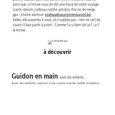
ainsi que, si l’envie vous en dit, une trace de votre voyage
(carte, dessin, cailloux, rustine, photos, flocon de neige,
gpx…)(notre adresse:
pratiquebuissonniereavoot.be
)
belles découvertes à vous,
et n’oubliez pas :
rien ne sert de
courir, Il faut partir à point... Comme l'a si bien dit La F. La F.
la tortue.
à découvrir
Guidon en
main
avec les enfants...
Avec les enfants, pensez à ne suivre que les petits numéros,
au dessus de 10, ces graines de radis ont parfois du mal avec
les orteils (sauf si vous avez pensé à leur mettre des sandales,
cette
bien sûr). Une chouette idée sera aussi de tester
idée
voyage.